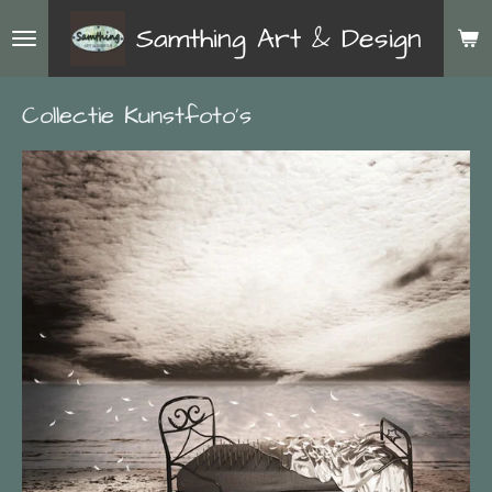
Ga
Samthing Art & Design
direct
naar
Collectie Kunstfoto's
de
hoofdinhoud